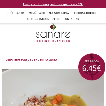
Pasar al contenido principal
Envío gratuito para pedidos superiores a 20€.
QUÉ ES SANARE
MENÚ DIARIO
NUESTRA CARTA
PEDIDOS A DOMICILIO
OTROS SERVICIOS
BLOG
CONTACTAR
Sanare cocina + nutrición en Almería
← VER OTROS PLATOS DE NUESTRA CARTA
PVP RACIÓN
6.45€