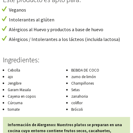
Veganos
Intolerantes al glúten
Alérgicos al Huevo y productos a base de huevo
Alérgicos / Intolerantes a los lácteos (incluida lactosa)
Ingredientes:
Cebolla
BEBIDA DE COCO
ajo
zumo de limón
Jengibre
Champiñones
Garam Masala
Setas
Cayena en copos
zanahoria
Cúrcuma
coliflor
tomate
Brócoli
Información de Alergenos: Nuestros platos se preparan en una
cocina cuyo entorno contiene frutos secos, cacahuetes,