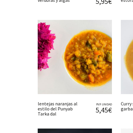
5,95€
verduras y algas
estof
lentejas naranjas al
Curry
P.V.P. UNIDAD
5,45€
estilo del Punyab
garba
Tarka dal