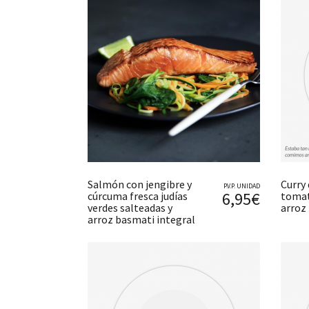
Salmón con jengibre y
Curry
P.V.P. UNIDAD
6,95€
cúrcuma fresca judías
tomat
verdes salteadas y
arroz
arroz basmati integral