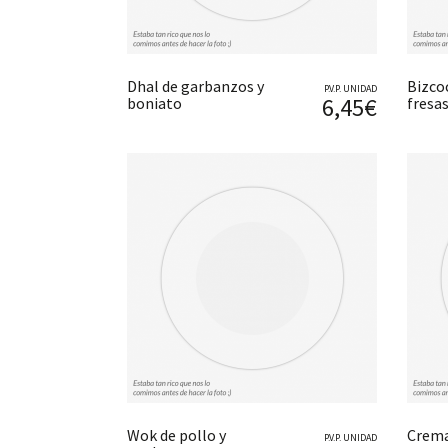
Dhal de garbanzos y
Bizco
P.V.P. UNIDAD
6,45€
boniato
fresa
Wok de pollo y
Crema
P.V.P. UNIDAD