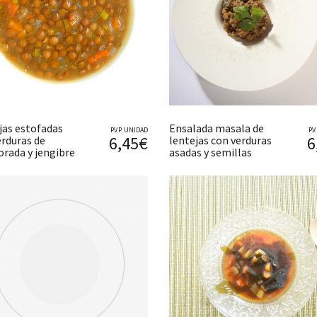
jas estofadas
Ensalada masala de
P.V.P. UNIDAD
P.
6,45€
6
erduras de
lentejas con verduras
rada y jengibre
asadas y semillas