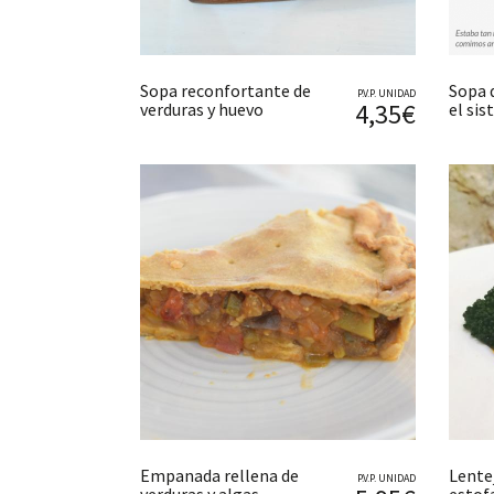
Sopa reconfortante de
Sopa 
P.V.P. UNIDAD
4,35€
verduras y huevo
el si
Empanada rellena de
Lente
P.V.P. UNIDAD