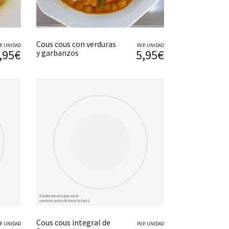
Cous cous con verduras
V.P. UNIDAD
P.V.P. UNIDAD
,95€
5,95€
y garbanzos
Cous cous integral de
V.P. UNIDAD
P.V.P. UNIDAD