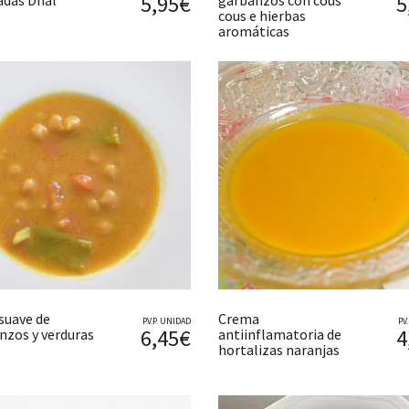
5,95€
5
adas Dhal
garbanzos con cous
cous e hierbas
aromáticas
 suave de
Crema
P.V.P. UNIDAD
P.
6,45€
4
nzos y verduras
antiinflamatoria de
hortalizas naranjas