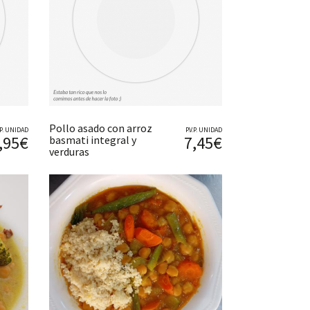
Pollo asado con arroz
V.P. UNIDAD
P.V.P. UNIDAD
,95€
7,45€
basmati integral y
verduras