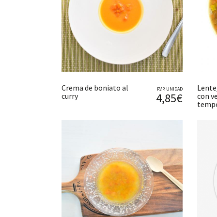
Crema de boniato al
Lente
P.V.P. UNIDAD
4,85€
curry
con v
tempo