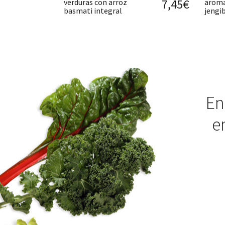
7,45€
verduras con arroz
aroma
basmati integral
jengi
En
e