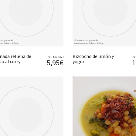
ada rellena de
Bizcocho de limón y
P.V.P. UNIDAD
P.
5,95€
1
o al curry
yogur