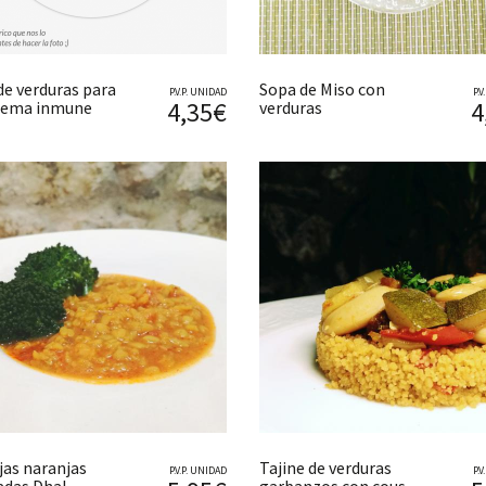
de verduras para
Sopa de Miso con
P.V.P. UNIDAD
P.
4,35€
4
stema inmune
verduras
jas naranjas
Tajine de verduras
P.V.P. UNIDAD
P.