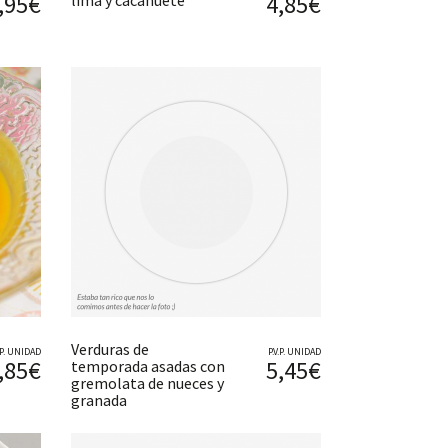
,95€
4,85€
lima y cacahuete
Verduras de
V.P. UNIDAD
P.V.P. UNIDAD
,85€
5,45€
temporada asadas con
gremolata de nueces y
granada