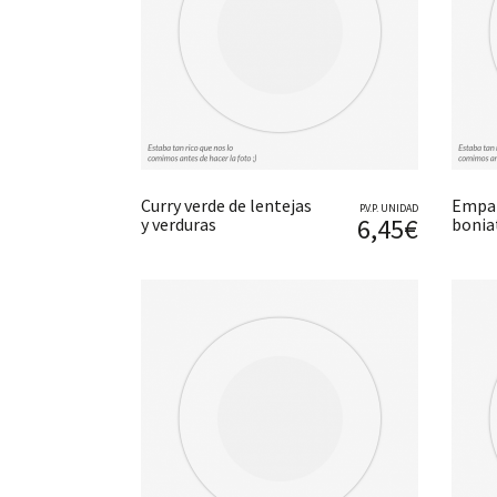
Curry verde de lentejas
Empan
P.V.P. UNIDAD
6,45€
y verduras
boniat