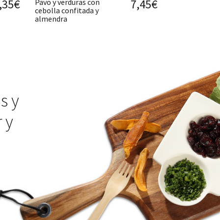
,35€
7,45€
Pavo y verduras con
cebolla confitada y
almendra
s y
 y