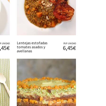
Lentejas estofadas
V.P. UNIDAD
P.V.P. UNIDAD
,45€
6,45€
tomates asados y
avellanas