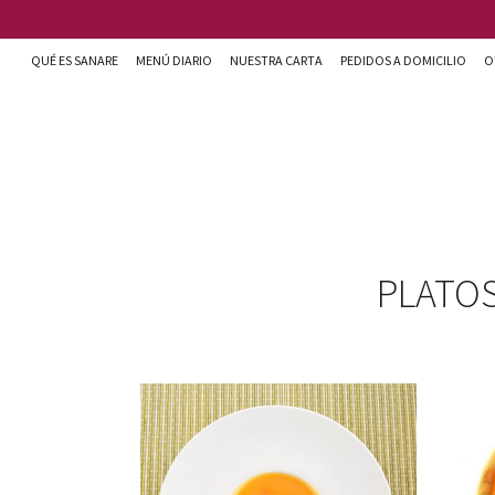
Pasar al contenido principal
QUÉ ES SANARE
MENÚ DIARIO
NUESTRA CARTA
PEDIDOS A DOMICILIO
O
Sanare cocina + nutrición en Almería
PLATO