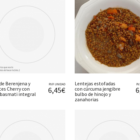
 de Berenjena y
Lentejas estofadas
P.V.P. UNIDAD
P.
6,45€
6
es Cherry con
con cúrcuma jengibre
 basmati integral
bulbo de hinojo y
zanahorias