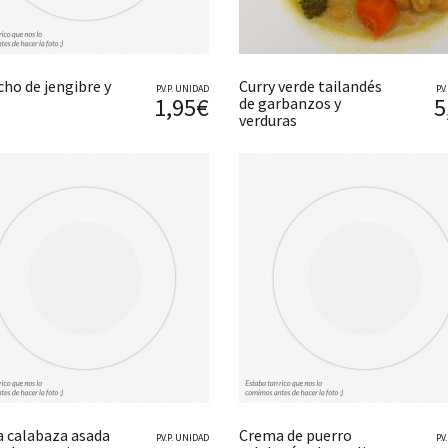
cho de jengibre y
Curry verde tailandés
P.V.P. UNIDAD
P.
1,95€
5
s
de garbanzos y
verduras
 calabaza asada
Crema de puerro
P.V.P. UNIDAD
P.