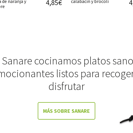
4,85€
4
 de naranja y
calabacín y brocoli
bre
 Sanare cocinamos platos sano
mocionantes listos para recoger
disfrutar
MÁS SOBRE SANARE