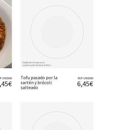
Tofu pasado por la
V.P. UNIDAD
P.V.P. UNIDAD
,45€
6,45€
sartén y brócoli
salteado