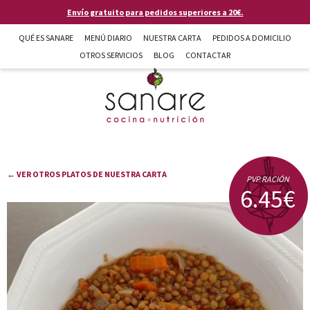
Pasar al contenido principal
Envío gratuito para pedidos superiores a 20€.
QUÉ ES SANARE
MENÚ DIARIO
NUESTRA CARTA
PEDIDOS A DOMICILIO
OTROS SERVICIOS
BLOG
CONTACTAR
Sanare cocina + nutrición en Almería
← VER OTROS PLATOS DE NUESTRA CARTA
PVP RACIÓN
6.45€