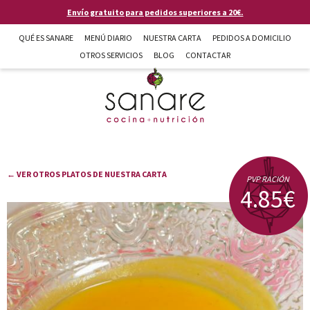
Pasar al contenido principal
Envío gratuito para pedidos superiores a 20€.
QUÉ ES SANARE
MENÚ DIARIO
NUESTRA CARTA
PEDIDOS A DOMICILIO
OTROS SERVICIOS
BLOG
CONTACTAR
Sanare cocina + nutrición en Almería
← VER OTROS PLATOS DE NUESTRA CARTA
PVP RACIÓN
4.85€